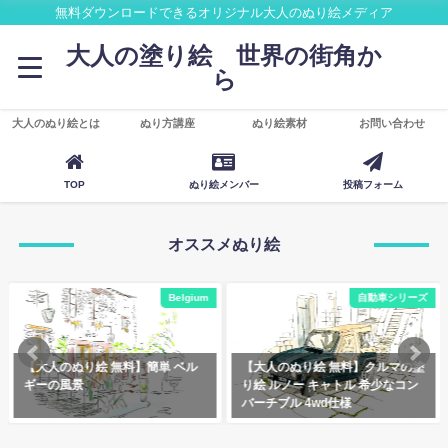
無料ダウンロードできるオリジナル大人のぬり絵メディア
大人の塗り絵 世界の街角か
ら
大人のぬり絵とは
ぬり方講座
ぬり絵素材
お問い合わせ
TOP
ぬり絵メンバー
投稿フォーム
オススメぬり絵
Belgium
自動車シリーズ
【大人のぬり絵 無料】簡単 ベル
【大人のぬり絵 無料】クルマの塗
ギーの風景
り絵 ルノー キャトル 希少なコン
バーチブル 4wd仕様