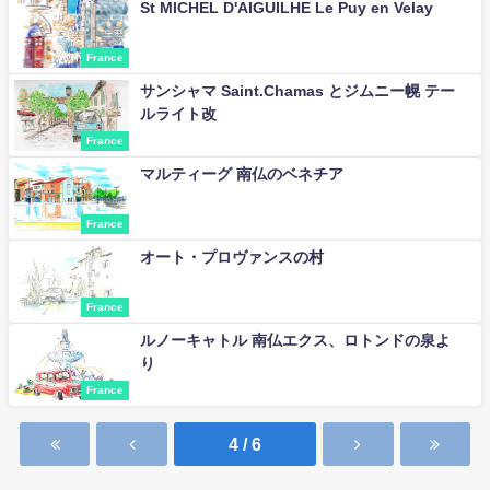
St MICHEL D'AIGUILHE Le Puy en Velay
France
サンシャマ Saint.Chamas とジムニー幌 テー
ルライト改
France
マルティーグ 南仏のベネチア
France
オート・プロヴァンスの村
France
ルノーキャトル 南仏エクス、ロトンドの泉よ
り
France
4 / 6