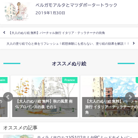
ベルガモアルタとマツダポータートラック
2019年1月30日
【大人のぬり絵 無料】バーチャル旅行 イタリア・テッラチーナの街角
大人の塗り絵で心と体をリフレッシュ！瞑想体験にも劣らない、塗り絵の効果を解説！！
オススメぬり絵
France
Italy
【大人のぬり絵 無料】秋の風景 南
【大人のぬり絵 無料】バーチャル
仏プロバンスの泉 その１
旅行 イタリア・テッラチーナの街
角
オススメの記事
ティラノサウルスVS1/12タミヤRCミッドナイトパン