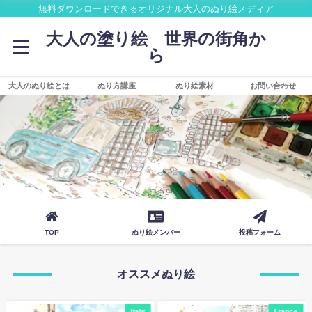
無料ダウンロードできるオリジナル大人のぬり絵メディア
大人の塗り絵 世界の街角か
ら
大人のぬり絵とは
ぬり方講座
ぬり絵素材
お問い合わせ
TOP
ぬり絵メンバー
投稿フォーム
オススメぬり絵
Italy
France