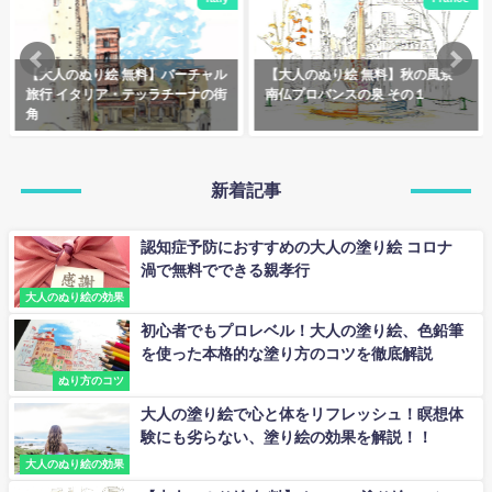
【大人のぬり絵 無料】バーチャル
【大人のぬり絵 無料】秋の風景
旅行 イタリア・テッラチーナの街
南仏プロバンスの泉 その１
角
新着記事
認知症予防におすすめの大人の塗り絵 コロナ
渦で無料でできる親孝行
大人のぬり絵の効果
初心者でもプロレベル！大人の塗り絵、色鉛筆
を使った本格的な塗り方のコツを徹底解説
ぬり方のコツ
大人の塗り絵で心と体をリフレッシュ！瞑想体
験にも劣らない、塗り絵の効果を解説！！
大人のぬり絵の効果