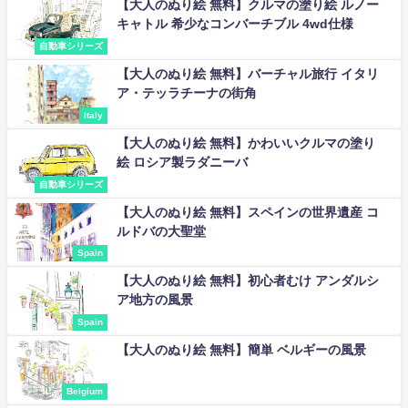
【大人のぬり絵 無料】クルマの塗り絵 ルノー
キャトル 希少なコンバーチブル 4wd仕様
自動車シリーズ
【大人のぬり絵 無料】バーチャル旅行 イタリ
ア・テッラチーナの街角
Italy
【大人のぬり絵 無料】かわいいクルマの塗り
絵 ロシア製ラダニーバ
自動車シリーズ
【大人のぬり絵 無料】スペインの世界遺産 コ
ルドバの大聖堂
Spain
【大人のぬり絵 無料】初心者むけ アンダルシ
ア地方の風景
Spain
【大人のぬり絵 無料】簡単 ベルギーの風景
Belgium