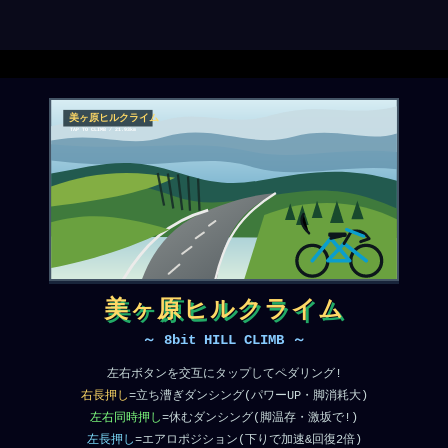
美ヶ原ヒルクライム
～ 8bit HILL CLIMB ～
左右ボタンを交互にタップしてペダリング!
右長押し
=立ち漕ぎダンシング(パワーUP・脚消耗大)
左右同時押し
=休むダンシング(脚温存・激坂で!)
左長押し
=エアロポジション(下りで加速&回復2倍)