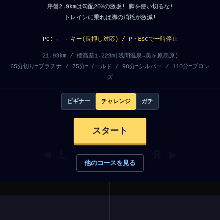
序盤2.9kmは勾配20%の激坂! 脚を使い切るな!
トレインに乗れば脚の消耗が激減!
PC: ← → キー(長押し対応) / P・Escで一時停止
21.93km / 標高差1,223m(浅間温泉→美ヶ原高原)
65分切り=プラチナ / 75分=ゴールド / 90分=シルバー / 110分=ブロン
ズ
ビギナー
チャレンジ
ガチ
スタート
◀ L
R ▶
他のコースを見る