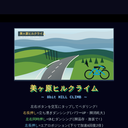
美ヶ原ヒルクライム
～ 8bit HILL CLIMB ～
左右ボタンを交互にタップしてペダリング!
右長押し
=立ち漕ぎダンシング(パワーUP・脚消耗大)
左右同時押し
=休むダンシング(脚温存・激坂で!)
左長押し
=エアロポジション(下りで加速&回復2倍)