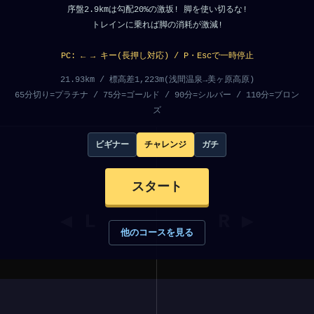
序盤2.9kmは勾配20%の激坂! 脚を使い切るな!
トレインに乗れば脚の消耗が激減!
PC: ← → キー(長押し対応) / P・Escで一時停止
21.93km / 標高差1,223m(浅間温泉→美ヶ原高原)
65分切り=プラチナ / 75分=ゴールド / 90分=シルバー / 110分=ブロン
ズ
ビギナー
チャレンジ
ガチ
スタート
◀ L
R ▶
他のコースを見る